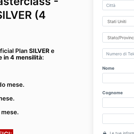
sterclass -
 SILVER (4
ficial Plan
SILVER
e
e in 4 mensilità
:
Nome
do mese.
Cognome
 mese.
o mese.
ICI:
Le tue infor
lock