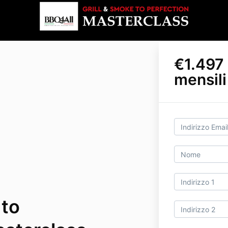
€1.497 
mensil
 to