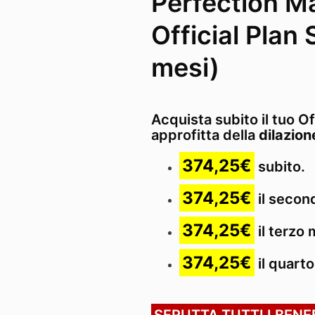
Perfection Ma
Official Plan
mesi)
Acquista subito il tuo Of
approfitta della
dilazion
374,25€
subito.
374,25€
il secon
374,25€
il terzo
374,25€
il quart
SFRUTTA TUTTI I BENEF